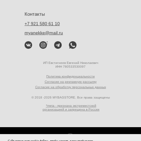
Контакты
+7 921 580 61 10
myanekke@mail.ru
*
ИП Евстигнеев Евгений Николаевич
ИНН 780533530097
Политика конфиденциальности
Согласие на рекламную рассылку
Согласие на обработку персональных данных
© 2018 -2026 MYBAGSTORE. Все права защищены
*meta - признана экстремистской
организацией и запрещена в России
Tilda
Made on
Сайт использует cookie-файлы, чтобы сделать ваше пребывание