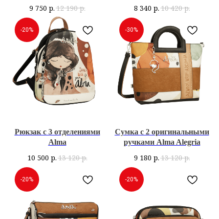
9 750
р.
12 190
р.
8 340
р.
10 420
р.
-20%
-30%
Рюкзак с 3 отделениями
Сумка с 2 оригинальными
Alma
ручками Alma Alegria
10 500
р.
13 120
р.
9 180
р.
13 120
р.
-20%
-20%