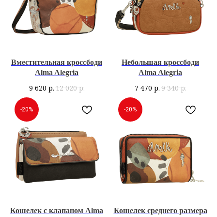
Вместительная кроссбоди
Небольшая кроссбоди
Alma Alegria
Alma Alegria
9 620
р.
12 020
р.
7 470
р.
9 340
р.
-20%
-20%
Кошелек с клапаном Alma
Кошелек среднего размера