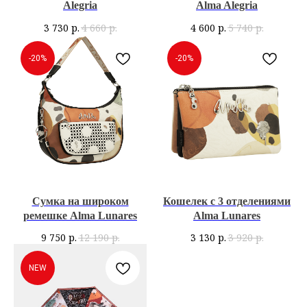
Alegria
Alma Alegria
3 730
р.
4 660
р.
4 600
р.
5 740
р.
-20%
-20%
Сумка на широком
Кошелек с 3 отделениями
ремешке Alma Lunares
Alma Lunares
9 750
р.
12 190
р.
3 130
р.
3 920
р.
NEW