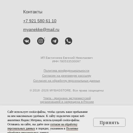
Контакты
+7 921 580 61 10
myanekke@mail.ru
*
ИП Евстигнеев Евгений Николаевич
ИНН 780533530097
Политика конфиденциальности
Согласие на рекламную рассылку
Согласие на обработку персональных данных
© 2018 -2026 MYBAGSTORE. Все права защищены
*meta - признана экстремистской
организацией и запрещена в России
Сайт использует cookie-файлы, чтобы сделать ваше пребывание
на нем максимально удобным. К cайту подключен сервис веб-
аналитики Яндекс.Метрика, использующий cookie-файлы.
Принять
Оставаясь на сайте, вы даёте свое
согласие на обработку
Tilda
персональных данных
в порядке, указанном в
Политике
Made on
обработки персональных данных
.