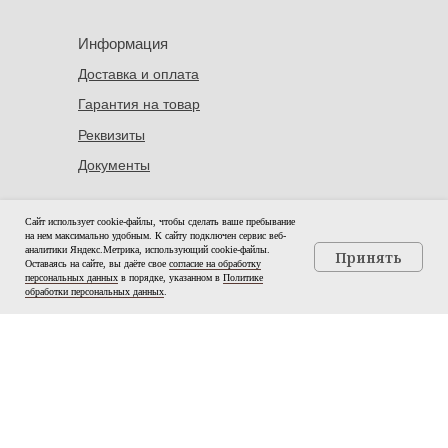
Информация
Доставка и оплата
Гарантия на товар
Реквизиты
Документы
Шоу-рум
Сайт использует cookie-файлы, чтобы сделать ваше пребывание
на нем максимально удобным. К cайту подключен сервис веб-
Санкт-Петербург, ул. Садовая 26 Б
аналитики Яндекс.Метрика, использующий cookie-файлы.
Принять
Оставаясь на сайте, вы даёте свое
согласие на обработку
персональных данных
в порядке, указанном в
Политике
ГЛАВНАЯ
КАТАЛОГ
ДОСТАВКА
КОНТАКТЫ
обработки персональных данных
.
Контакты
+7 921 580 61 10
myanekke@mail.ru
*