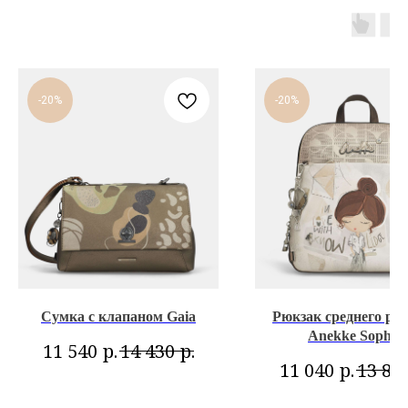
-20%
-20%
Сумка с клапаном Gaia
Рюкзак среднего ра
Anekke Sophia
р.
р.
11 540
14 430
р.
11 040
13 80