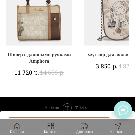
Шопер с длинными ручками
Футляр для очков Ol
Amphora
р.
3 850
4 820
р.
р.
11 720
14 650
Tilda
Made on
В КОРЗИНУ
Главная
Каталог
Доставка
Контакты