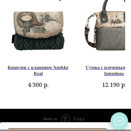
Кошелек с клапаном Anekke
Сумка с плечевым р
Real
Intentions
р.
р.
4 300
12 190
Tilda
Made on